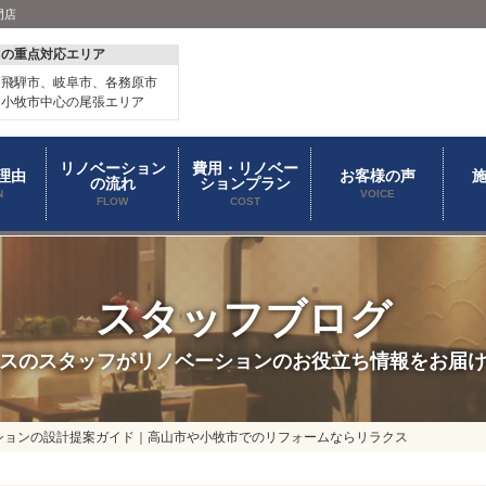
門店
スの重点対応エリア
、飛騨市、岐阜市、各務原市
、小牧市中心の尾張エリア
リノベーション
費用・リノベー
理由
お客様の声
の流れ
ションプラン
N
VOICE
FLOW
COST
スタッフブログ
スのスタッフがリノベーションのお役立ち情報をお届
ションの設計提案ガイド｜高山市や小牧市でのリフォームならリラクス