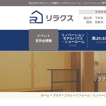
高山市を中心とした飛騨エリアのリフォーム・リノベーション専
リラク
高山市、下呂市
関市、羽島市
リノベーション
イベント
モデルハウス
選ばれる
見学会情報
・ショールーム
REASO
ROOM
リラク
ホーム
>
ブログ
>
コラム
>
リフォーム・リノベー