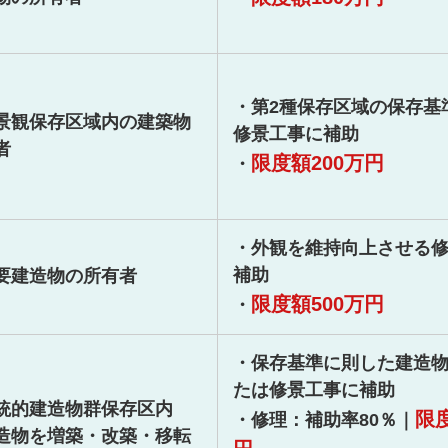
・第2種保存区域の保存基
景観保存区域内の建築物
修景工事に補助
者
限度額200万円
・
・外観を維持向上させる
補助
要建造物の所有者
限度額500万円
・
・保存基準に則した建造
たは修景工事に補助
統的建造物群保存区内
限度
・修理：補助率80％｜
造物を増築・改築・移転