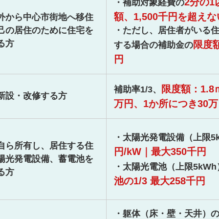
2分の1
・補助対象経費の
額、1,500千円を超え
外から中心市街地へ移住
己の居住のために住宅を
・ただし、居住者がいる
る方
限度額
する場合の補助金の
円
限度額：1.8
補助率1/3、
新設・改修する方
万円、1か所につき30
・太陽光発電設備（上限5
自ら所有し、居住する住
円/kW｜最大350千円
陽光発電設備、蓄電池を
・太陽光電池（上限5kWh
る方
池の1/3 最大258千円
・躯体（床・壁・天井）