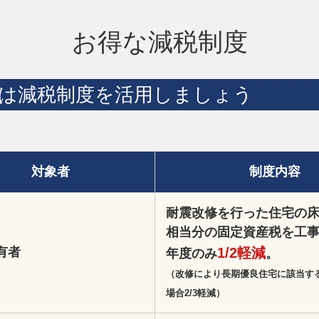
お得な減税制度
は減税制度を活用しましょう
対象者
制度内容
耐震改修を行った住宅の床
相当分の固定資産税を工
有者
1/2軽減
年度のみ
。
（改修により長期優良住宅に該当す
場合2/3軽減）