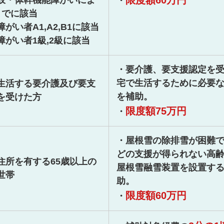
限度額60万円
肢・体幹機能障がいによ
・
までに該当
がい者A1,A2,B1に該当
障がい者1級,2級に該当
・要介護、要支援認定を
宅で生活するために必要
生活する要介護及び要支
を補助。
を受けた方
限度額75万円
・
・屋根雪の除排雪が困難
どの支援が得られない高
住所を有する65歳以上の
屋根雪融雪装置を設置す
世帯
助。
限度額60万円
・