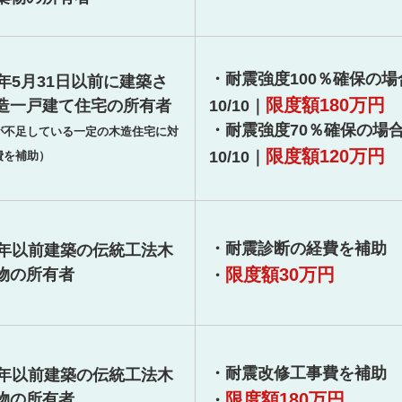
・耐震強度100％確保の
6年5月31日以前に建築さ
限度額180万円
造一戸建て住宅の所有者
10/10｜
・耐震強度70％確保の場
が不足している一定の木造住宅に対
限度額120万円
10/10｜
費を補助）
・耐震診断の経費を補助
5年以前建築の伝統工法木
限度額30万円
物の所有者
・
・耐震改修工事費を補助
5年以前建築の伝統工法木
限度額180万円
物の所有者
・