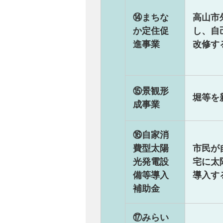
⑭まちな
高山市
か定住促
し、自
進事業
改修す
⑮景観形
堀等を
成事業
⑯自家消
費型太陽
市民が
光発電設
宅に太
備等導入
導入す
補助金
⑰みらい