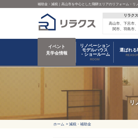
補助金・減税｜高山市を中心とした飛騨エリアのリフォーム・リ
リラク
高山市、下呂市
関市、羽島市
リノベーション
イベント
モデルハウス
選ばれる
見学会情報
・ショールーム
REASO
ROOM
リ
ホーム
>
減税・補助金