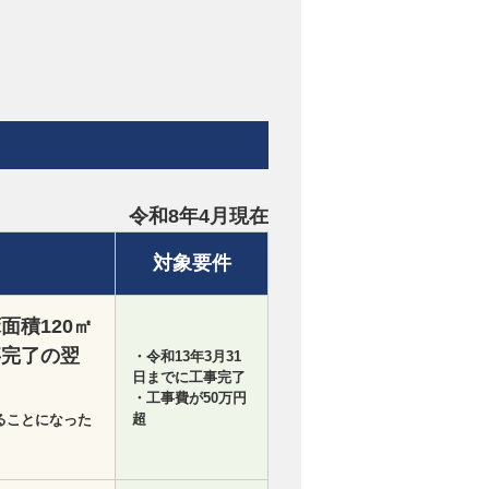
令和8年4月現在
対象要件
面積120㎡
事完了の翌
・令和13年3月31
日までに工事完了
・工事費が50万円
超
ることになった