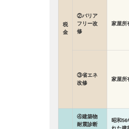
②バリア
フリー改
家屋所
税
修
金
③省エネ
家屋所
改修
④建築物
昭和5
耐震診断
れた建