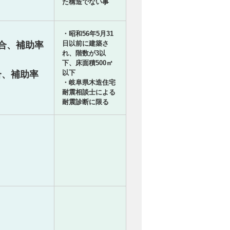
た構造でない事
・昭和56年5月31
日以前に建築さ
場合、補助率
れ、階数が3以
下、床面積500㎡
以下
合、補助率
・岐阜県木造住宅
耐震相談士による
耐震診断に限る