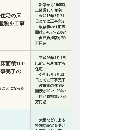
・新築から10年以
上経過した住宅
た住宅の床
・令和13年3月31
日までに工事完了
資産税を工事
・改修後の住宅床
面積が40㎡~280㎡
・自己負担額が50
万円超
・平成26年4月1日
床面積100
以前から所在する
住宅
工事完了の
・令和13年3月31
日までに工事完了
・改修後の住宅床
ることになった
面積が40㎡~280㎡
・自己負担額が50
万円超
・大臣などによる
特別な認定を受け