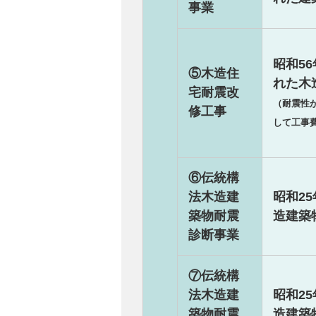
事業
昭和5
⑤木造住
れた木
宅耐震改
（耐震性
修工事
して工事
⑥伝統構
法木造建
昭和2
築物耐震
造建築
診断事業
⑦伝統構
法木造建
昭和2
築物耐震
造建築