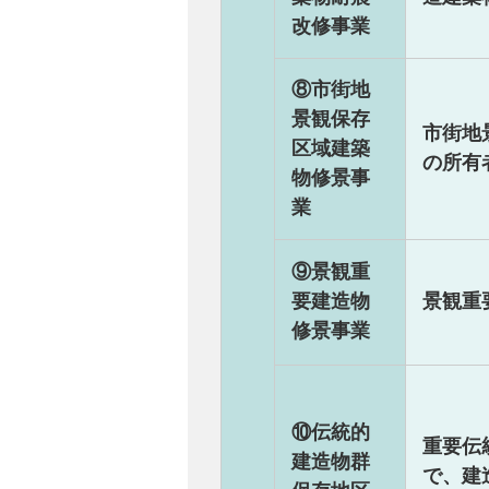
改修事業
⑧市街地
景観保存
市街地
区域建築
の所有
物修景事
業
⑨景観重
要建造物
景観重
修景事業
⑩伝統的
重要伝
建造物群
で、建