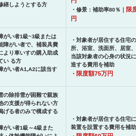
円
修繕しようとする方
限度
・修景：補助率80％｜
円
障がい者1級~3級または
・対象者が居住する住宅
能障がい者で、補装具費
所、浴室、洗面所、居室
により車いすの購入助成
当該対象者の心身の状況
てい る方
造する費用を補助
障がい者A1,A2に該当す
限度額75万円
・
雪の除排雪が困難で親族
他の支援が得られない方
掲げる者のみで構成する
・対象者が居住する住宅
装置を設置する費用を補
障がい者1級～4級また