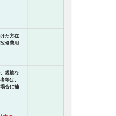
受けた方在
な改修費用
で、親族な
齢者等は、
る場合に補