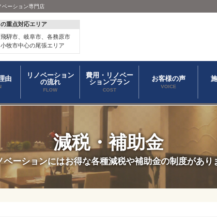
ノベーション専門店
スの重点対応エリア
、飛騨市、岐阜市、各務原市
、小牧市中心の尾張エリア
リノベーション
費用・リノベー
理由
お客様の声
の流れ
ションプラン
N
VOICE
FLOW
COST
減税・補助金
ノベーションにはお得な各種減税や補助金の制度があり