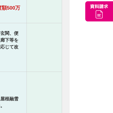
額500万
の玄関、便
、廊下等を
に応じて改
に屋根融雪
助。