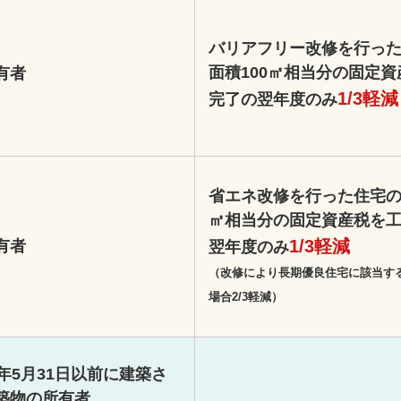
バリアフリー改修を行っ
面積100㎡相当分の固定
有者
1/3軽減
完了の翌年度のみ
省エネ改修を行った住宅の
㎡相当分の固定資産税を
1/3軽減
有者
翌年度のみ
（改修により長期優良住宅に該当す
場合2/3軽減）
6年5月31日以前に建築さ
築物の所有者