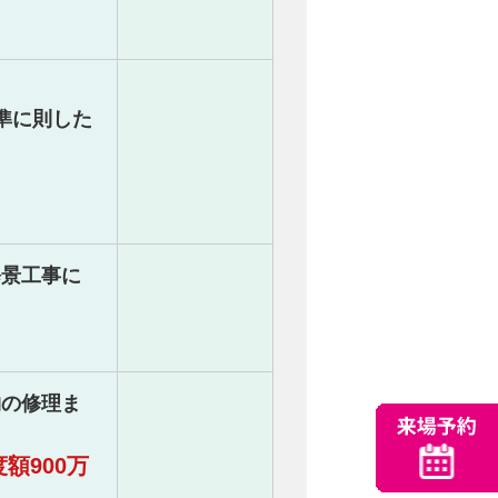
準に則した
修景工事に
物の修理ま
額900万