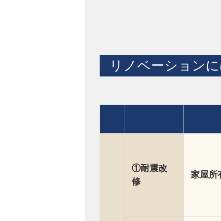
リノベーションに
①耐震改
家屋所
修