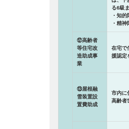
は、下
る6級
・知的障
・精神
⑫高齢者
等住宅改
在宅で
造助成事
援認定
業
⑬屋根融
市内に
雪装置設
高齢者
置費助成