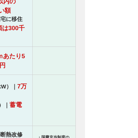
以内の
ない額
住宅に移住
は300千
ｍあたり5
万円
7万
kW）｜
蓄電
）｜
の断熱改修
・国費充当制度の