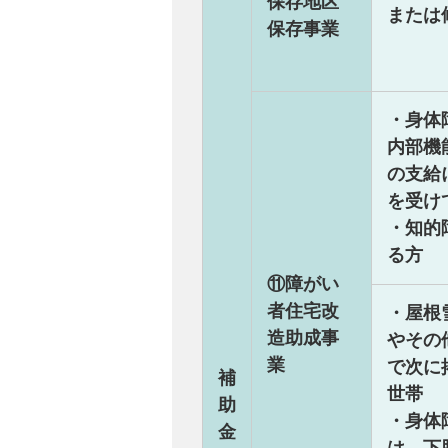
保存地区
または
保存事業
・身体
内部機
の支給
を受け
・知的
る方
⑪障がい
者住宅改
・屋根
造助成事
やその
業
で次に
補
世帯
助
・身体
金