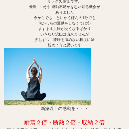
リラクス 前山です。
最近 いかに運動不足かを思い知る機会が
ありました
今からでも とにかくほんの1分でも
何かしらの運動をしなくては💦
ますます足腰が弱くなるばかり
いきなり沢山は出来ませんが
少しずつ 膝腰を痛めない程度に😅
始めようと思います
新築以上の感動を・・・
耐震２倍・断
熱２倍・収納２倍