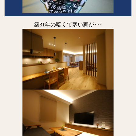
築31年の暗くて寒い家が･･･