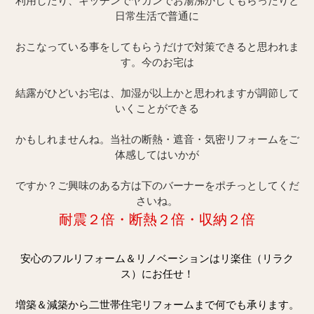
利用したり、キッチンでヤカンでお湯沸かしてもらったりと
日常生活で普通に
おこなっている事をしてもらうだけで対策できると思われま
す。今のお宅は
結露がひどいお宅は、加湿が以上かと思われますが調節して
いくことができる
かもしれませんね。当社の
断熱・
遮音・気密
リフォームをご
体感して
は
いかが
ですか？
ご興味のある方
は
下のバーナーをポチっとしてくだ
さいね。
耐震２倍・断熱２倍・収納２倍
安心のフルリフォーム＆リノベーションはリ楽住（リラク
ス）にお任せ！
増築＆減築から二世帯住宅リフォームまで何でも承ります。