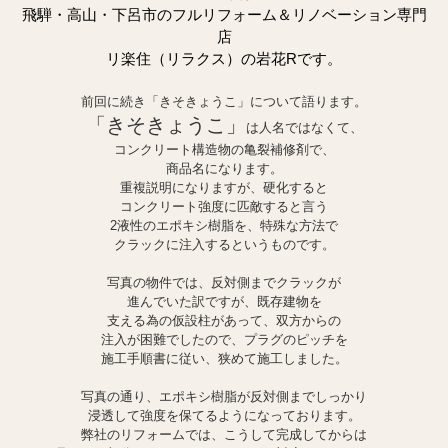
飛騨・高山・下呂市のフルリフォーム＆リノベーション専門
店
リ楽住（リラクス）の岩花Rです。
前回に続き「きそきょうこ」について語ります。
「きそきょうこ」
は人名ではなくて、
コンクリート構造物の亀裂補修剤で、
商品名になります。
重複説明になりますが、硬化すると
コンクリート強度に匹敵すると言う
2液性のエポキシ樹脂を、特殊な方法で
クラックに注入するというものです。
写真の物件では、反対側までクラックが
進んでいた訳ですが、既存建物を
支える為の仮設柱があって、双方からの
注入が困難でしたので、プラグのピッチを
施工手順書に従い、狭めて施工しました。
写真の通り、エポキシ樹脂が反対側までしっかり
浸透して強度を保てるようになっております。
弊社のリフォームでは、こうして完成してからは