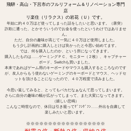
飛騨・高山・下呂市のフルリフォーム＆リノベーション専門
店
リ楽住（リラクス）の岩花（Ｕ）です。
年始に約４０万ほど使ってしまった話をしたいと思います。（唐突）
詐欺に遭った、とかそういうのでお金を使ったというわけではありませ
ん。
ただ、自分の趣味が高じて一気に４０万ほど使用しました。
もう少し計画的に購入しとけば良かったと今思い始めてます。
では、何を購入したのか、という所になってきます。
購入したものは……ゲーミングＰＣ、モニター（２枚）、キャプチャー
ボード、Switchも買いました。
本来であればゲーム用のキーボードやマウスも購入するところなのです
が、友人からもう使わないゲーミングのキーボードとマウス、ヘッドセ
ットを頂けることになったので、４０万程度で済みました。
今思い返してみると、とってもバカだなぁなんて思ってしまいます。
さらに自分の趣味の幅が広がってしまって、また大変になってきます。
（嬉しい悲鳴）
こんなご時世なので、休日は引き籠ってｹﾞﾌﾝｹﾞﾌﾝ……外出を自粛して
楽しみたいと思います。
※※
※※
※※
※※
※※
※※
※※
※※
※※