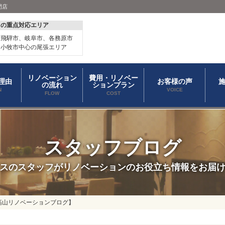
門店
スの重点対応エリア
、飛騨市、岐阜市、各務原市
、小牧市中心の尾張エリア
リノベーション
費用・リノベー
理由
お客様の声
の流れ
ションプラン
N
VOICE
FLOW
COST
スタッフブログ
スのスタッフがリノベーションのお役立ち情報をお届
高山リノベーションブログ】