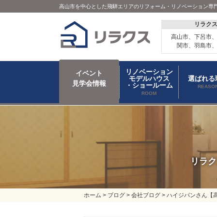
高山市を中心とした飛騨エリアのリフォーム・リノベーション専
リラク
高山市、下呂市
関市、羽島市
リノベーション
イベント
モデルハウス
選ばれる
見学会情報
・ショールーム
REASO
ROOM
リラク
ホーム
>
ブログ
>
会社ブログ
>
ハイジパンさん【