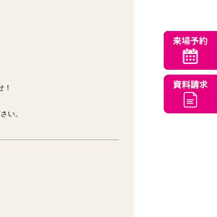
せ！
。
ださい。