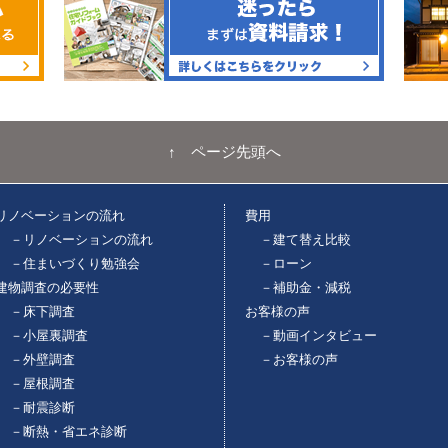
↑ ページ先頭へ
リノベーションの流れ
費用
－リノベーションの流れ
－建て替え比較
－住まいづくり勉強会
－ローン
建物調査の必要性
－補助金・減税
－床下調査
お客様の声
－小屋裏調査
－動画インタビュー
－外壁調査
－お客様の声
－屋根調査
－耐震診断
－断熱・省エネ診断