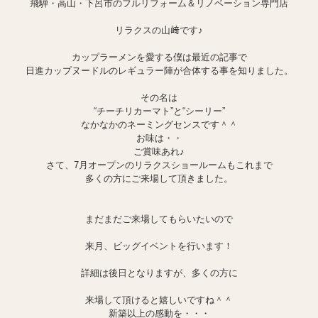
飛騨・高山・下呂市のフルリフォーム＆リノベーション専門店
リラクスの山﨑です♪
カップラーメンを愛する僕は最近の記事で
日進カップヌードルのレギュラー陣が合体する事を知りました。
その名は
“チーチリカーマト”と“シーリー”
なかなかのネーミングセンスです＾＾
お味は・・
ご賞味あれ♪
さて、7月オープンのリラクスショールームもこれまで
多くの方に
ご来場して頂きました。
まだまだご来場してもらいたいので
来月、ビッグイベントを行います！
詳細は後日となりますが、多くの方に
来場して頂けると嬉しいですね＾＾
新築以上の感動を・・・