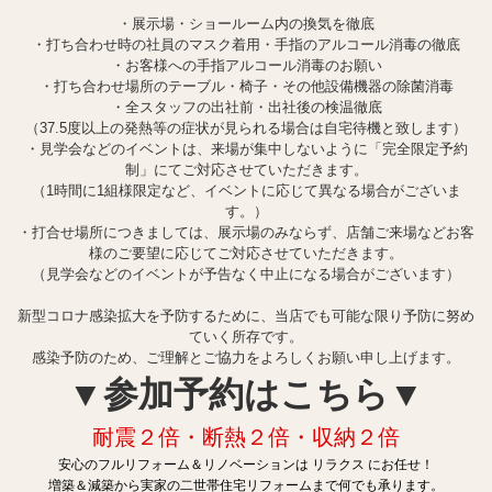
・展示場・ショールーム内の換気を徹底
・打ち合わせ時の社員のマスク着用・手指のアルコール消毒の徹底
・お客様への手指アルコール消毒のお願い
・打ち合わせ場所のテーブル・椅子・その他設備機器の除菌消毒
・全スタッフの出社前・出社後の検温徹底
（37.5度以上の発熱等の症状が見られる場合は自宅待機と致します）
・見学会などのイベントは、来場が集中しないように「完全限定予約
制」にてご対応させていただきます。
（1時間に1組様限定など、イベントに応じて異なる場合がございま
す。）
・打合せ場所につきましては、展示場のみならず、店舗ご来場などお客
様のご要望に応じてご対応させていただきます。
（見学会などのイベントが予告なく中止になる場合がございます）
新型コロナ感染拡大を予防するために、当店でも可能な限り予防に努め
ていく所存です。
感染予防のため、ご理解とご協力をよろしくお願い申し上げます。
▼参加予約はこちら▼
耐震２倍・断熱２倍・収納２倍
安心のフルリフォーム＆リノベーションは リラクス にお任せ！
増築＆減築から実家の二世帯住宅リフォームまで何でも承ります。