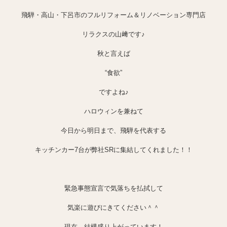
飛騨・高山・下呂市のフルリフォーム＆リノベーション専門店
リラクスの山﨑です♪
秋と言えば
“食欲”
ですよね♪
ハロウィンを兼ねて
今日から明日まで、飛騨を代表する
キッチンカー7台が弊社SRに集結してくれました！！
緊急事態宣言で気落ちを払拭して
気楽に遊びにきてください＾＾
現在、結構盛り上がっています！