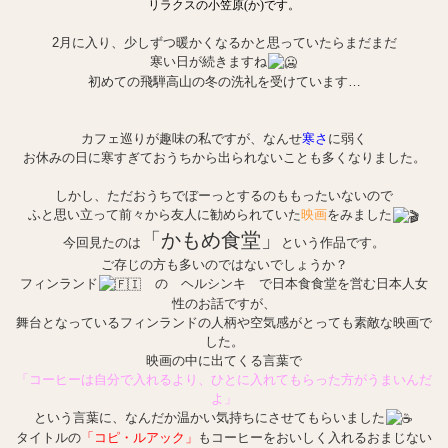
リラクスの小笠原(か)です。
2月に入り、少しずつ暖かくなるかと思っていたらまだまだ
寒い日が続きますね
初めての飛騨高山の冬の洗礼を受けています…
カフェ巡りが趣味の私ですが、なんせ
寒さ
に弱く
お休みの日に寒すぎておうちから出られないことも多くなりました。
しかし、ただおうちでぼーっとするのももったいないので
ふと思い立って前々から友人に勧められていた
映画
をみました
「かもめ食堂」
今回見たのは
という作品です。
ご存じの方も多いのではないでしょうか？
フィンランド
の ヘルシンキ で日本食食堂を営む日本人女
性のお話ですが、
舞台となっているフィンランドの人柄や空気感がとっても素敵な映画で
した。
映画の中に出てくる言葉で
「コーヒーは自分で入れるより、ひとに入れてもらった方がうまいんだ
よ」
という言葉に、なんだか温かい気持ちにさせてもらいました
タイトルの
「コピ・ルアック」
もコーヒーをおいしく入れるおまじない