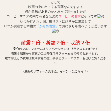
として
映画の中に出てくる言葉なんですよ！
何か意味があるのかと思って調べましたが
コーヒーマニアの間で有名な伝説の
コーヒーの名前
だそうです
いつか行きたい国、町リストにひそかに追加して
いつか実在する本物の
「かもめ食堂」
でおにぎりを食べようと思います
耐震２倍・断熱２倍・収納２倍
安心のフルリフォーム＆リノベーションは リラクス にお任せ！
増築＆減築から実家の二世帯住宅リフォームまで何でも承ります。
建て替えとの費用比較や実際の施工事例ビフォーアフターもぜひご覧くださ
い。
↓最新のリフォーム見学会、イベントはこちら！↓