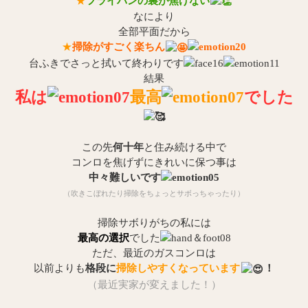
★
フライパンの裏が焦げない
なにより
全部平面だから
★
掃除がすごく楽ちん
台ふきでさっと拭いて終わりです
結果
私は
最高
でした
この先
何十年
と住み続ける中で
コンロを焦げずにきれいに保つ事は
中々難しいです
（吹きこぼれたり掃除をちょっとサボっちゃったり）
掃除サボりがちの私には
最高の選択
でした
ただ、最近のガスコンロは
以前よりも
格段に
掃除しやすくなっています
！
（最近実家が変えました！）