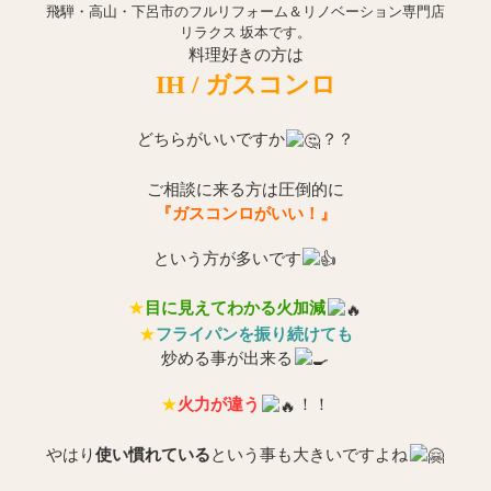
飛騨・高山・下呂市のフルリフォーム＆リノベーション専門店
リラクス 坂本です。
料理好きの方は
IH / ガスコンロ
どちらがいいですか
？？
ご相談に来る方は圧倒的に
『ガスコンロがいい！』
という方が多いです
★
目に見えてわかる火加減
★
フライパンを振り続けても
炒める事が出来る
★
火力が違う
！！
やはり
使い慣れている
という事も大きいですよね