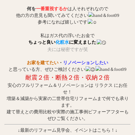
何を
一番重視するか
は人それぞれなので
他の方の意見も聞いてみてください
参考になれば嬉しいです
私はガス代の浮いたお金で
ちょっと良い
化粧水
に変えました
夫には秘密ですが笑
お家を建てたい
・
リノベーションしたい
と思っている方、ぜひご検討ください
耐震２倍・断
熱２倍・収納２倍
安心のフルリフォーム＆リノベーションは リラクス にお任
せ！
増築＆減築から実家の二世帯住宅リフォームまで何でも承り
ます。
建て替えとの費用比較や実際の施工事例ビフォーアフターも
ぜひご覧ください。
↓最新のリフォーム見学会、イベントはこちら！↓