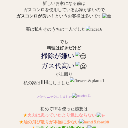
新しいお家になる前は
ガスコンロを使用しているお家が多いので
ガスコンロが良い！
というお客様は多いです
実は私もそのうちの一人でした
でも
料理は好きだけど
掃除が嫌い
ガス代高い
が上回り
IH
私の家は
にしました
パナソニックにしました
初めてIHを使った感想は
★
火力は思っていたより気にならない
★
油の飛び散りが本当に少ない