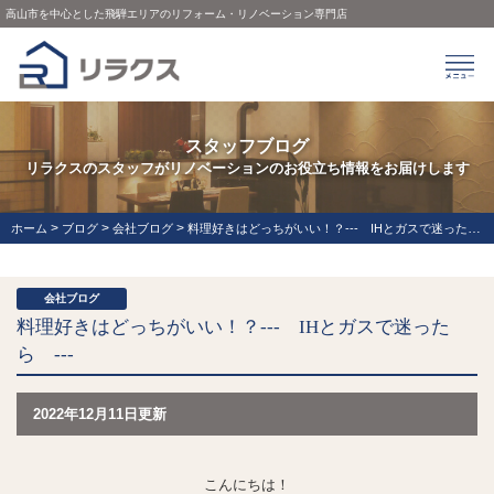
高山市を中心とした飛騨エリアのリフォーム・リノベーション専門店
スタッフブログ
リラクスのスタッフがリノベーションのお役立ち情報をお届けします
>
>
>
ホーム
ブログ
会社ブログ
料理好きはどっちがいい！？‐‐‐ IHとガスで迷ったら ‐‐‐
会社ブログ
料理好きはどっちがいい！？‐‐‐ IHとガスで迷った
ら ‐‐‐
2022年12月11日更新
こんにちは！