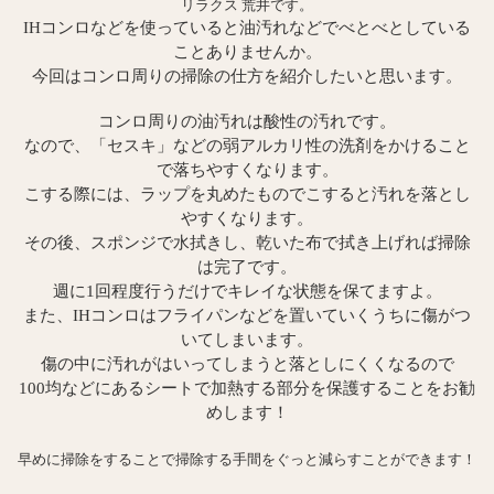
リラクス 荒井です。
IHコンロなどを使っていると油汚れなどでべとべとしている
ことありませんか。
今回はコンロ周りの掃除の仕方を紹介したいと思います。
コンロ周りの油汚れは酸性の汚れです。
なので、「セスキ」などの弱アルカリ性の洗剤をかけること
で落ちやすくなります。
こする際には、ラップを丸めたものでこすると汚れを落とし
やすくなります。
その後、スポンジで水拭きし、乾いた布で拭き上げれば掃除
は完了です。
週に1回程度行うだけでキレイな状態を保てますよ。
また、IHコンロはフライパンなどを置いていくうちに傷がつ
いてしまいます。
傷の中に汚れがはいってしまうと落としにくくなるので
100均などにあるシートで加熱する部分を保護することをお勧
めします！
早めに掃除をすることで掃除する手間をぐっと減らすことができます！