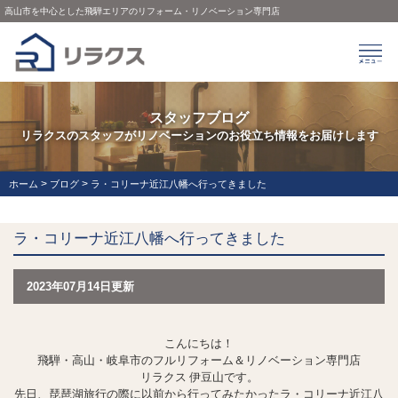
高山市を中心とした飛騨エリアのリフォーム・リノベーション専門店
スタッフブログ
リラクスのスタッフがリノベーションのお役立ち情報をお届けします
>
>
ホーム
ブログ
ラ・コリーナ近江八幡へ行ってきました
ラ・コリーナ近江八幡へ行ってきました
2023年07月14日更新
こんにちは！
飛騨・高山・岐阜市のフルリフォーム＆リノベーション専門店
リラクス 伊豆山です。
先日、琵琶湖旅行の際に以前から行ってみたかったラ・コリーナ近江八