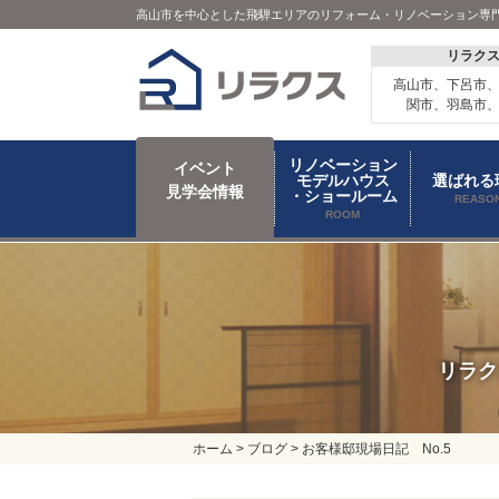
高山市を中心とした飛騨エリアのリフォーム・リノベーション専
リラク
高山市、下呂市
関市、羽島市
リノベーション
イベント
モデルハウス
選ばれる
見学会情報
・ショールーム
REASO
ROOM
リラク
ホーム
>
ブログ
>
お客様邸現場日記 No.5