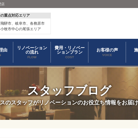
門店
スの重点対応エリア
、飛騨市、岐阜市、各務原市
、小牧市中心の尾張エリア
リノベーション
費用・リノベー
理由
お客様の声
の流れ
ションプラン
N
VOICE
FLOW
COST
スタッフブログ
スのスタッフがリノベーションのお役立ち情報をお届