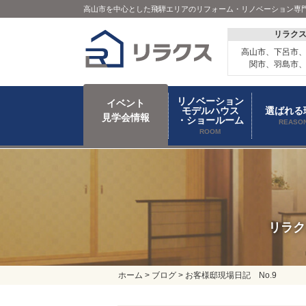
高山市を中心とした飛騨エリアのリフォーム・リノベーション専
リラク
高山市、下呂市
関市、羽島市
リノベーション
イベント
モデルハウス
選ばれる
見学会情報
・ショールーム
REASO
ROOM
リラク
ホーム
>
ブログ
>
お客様邸現場日記 No.9