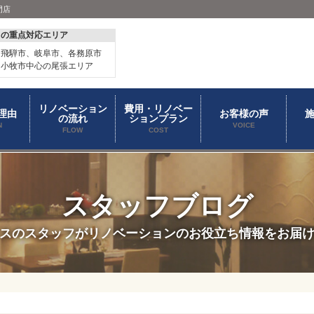
門店
スの重点対応エリア
、飛騨市、岐阜市、各務原市
、小牧市中心の尾張エリア
リノベーション
費用・リノベー
理由
お客様の声
の流れ
ションプラン
N
VOICE
FLOW
COST
スタッフブログ
スのスタッフがリノベーションのお役立ち情報をお届