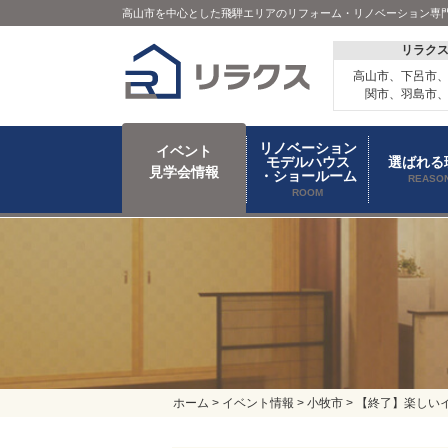
高山市を中心とした飛騨エリアのリフォーム・リノベーション専
リラク
高山市、下呂市
関市、羽島市
リノベーション
イベント
モデルハウス
選ばれる
見学会情報
・ショールーム
REASO
ROOM
ホーム
>
イベント情報
>
小牧市
>
【終了】楽しいイ