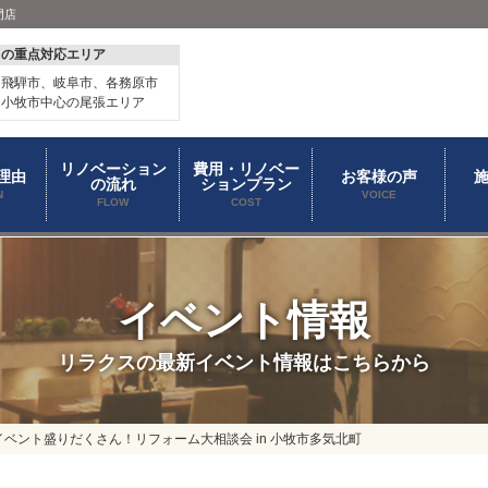
門店
スの重点対応エリア
、飛騨市、岐阜市、各務原市
、小牧市中心の尾張エリア
リノベーション
費用・リノベー
理由
お客様の声
の流れ
ションプラン
N
VOICE
FLOW
COST
イベント情報
リラクスの最新イベント情報はこちらから
ベント盛りだくさん！リフォーム大相談会 in 小牧市多気北町