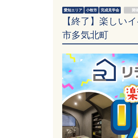
愛知エリア
小牧市
完成見学会
開
【終了】楽しいイ
市多気北町