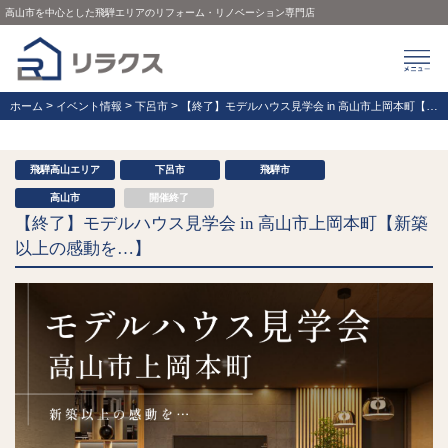
高山市を中心とした飛騨エリアのリフォーム・リノベーション専門店
>
>
>
ホーム
イベント情報
下呂市
【終了】モデルハウス見学会 in 高山市上岡本町【新築以上の感動を…】
飛騨高山エリア
下呂市
飛騨市
高山市
開催終了
【終了】モデルハウス見学会 in 高山市上岡本町【新築
以上の感動を…】