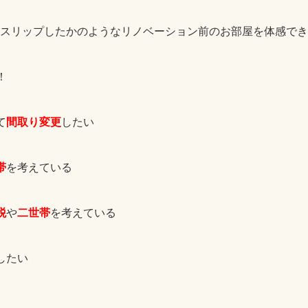
スリップしたかのようなリノベーション前のお部屋を体感でき
！
間取り変更
て
したい
帯
を考えている
税
二
世帯
や
を考えている
したい