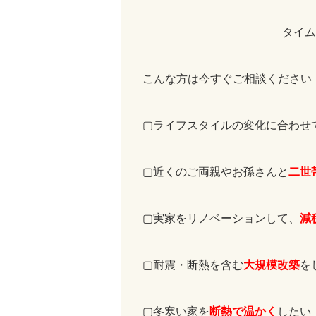
タイム
こんな方は今すぐご相談ください
▢ライフスタイルの変化に合わせ
二世
▢近くのご両親やお孫さんと
減
▢実家をリノベーションして、
大規模改築
▢耐震・断熱を含む
を
断熱で温かく
▢冬寒い家を
したい