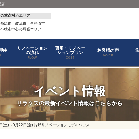
門店
スの重点対応エリア
、飛騨市、岐阜市、各務原市
、小牧市中心の尾張エリア
リノベーション
費用・リノベー
理由
お客様の声
の流れ
ションプラン
N
VOICE
FLOW
COST
イベント情報
リラクスの最新イベント情報はこちらから
日(土)～9月22日(金) 片野リノベーションモデルハウス