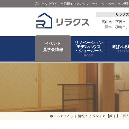
高山市を中心とした飛騨エリアのリフォーム・リノベーション専
リラク
高山市、下呂市
関市、羽島市
リノベーション
イベント
モデルハウス
選ばれる
見学会情報
・ショールーム
REASO
ROOM
ホーム
>
イベント情報
>
イベント
>
【終了】 9月7