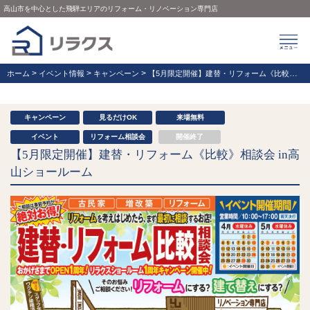
高山市を中心とした飛騨エリアのリフォーム・リノベーション専門店
>
>
>
ホーム
イベント情報
キャンペーン
【5月限定開催】建替・リフォーム《比較》相談会 in高山ショールーム
キャンペーン
見るだけOK
来場無料
イベント
リフォーム相談会
開催終了
【5月限定開催】建替・リフォーム《比較》相談会 in高
山ショールーム