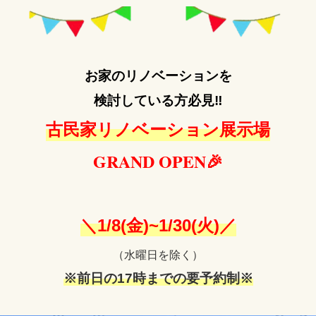
お家のリノベーションを
検討している方必見‼
古民家リノベーション展示場
GRAND OPEN🎉
＼1/8(金)~1/30(火)／
（水曜日を除く）
※前日の17時までの要予約制※