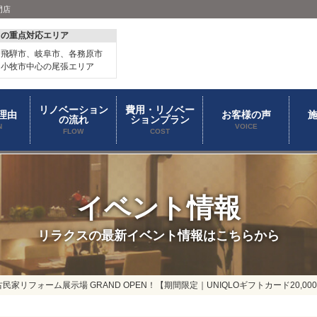
門店
スの重点対応エリア
、飛騨市、岐阜市、各務原市
、小牧市中心の尾張エリア
リノベーション
費用・リノベー
理由
お客様の声
の流れ
ションプラン
N
VOICE
FLOW
COST
イベント情報
リラクスの最新イベント情報はこちらから
民家リフォーム展示場 GRAND OPEN！【期間限定｜UNIQLOギフトカード20,00