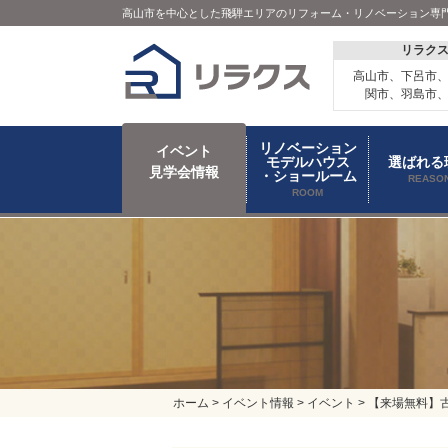
高山市を中心とした飛騨エリアのリフォーム・リノベーション専
リラク
高山市、下呂市
関市、羽島市
リノベーション
イベント
モデルハウス
選ばれる
見学会情報
・ショールーム
REASO
ROOM
ホーム
>
イベント情報
>
イベント
>
【来場無料】古