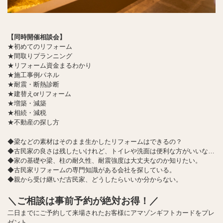
【同時開催相談会】
★初めてのリフォーム
★間取りプランニング
★リフォーム資金まるわかり
★施工事例パネル
★耐震・断熱診断
★建替えorリフォーム
★増築・減築
★相続・減税
★不動産の探し方
◆梁などの素材はそのまま生かしたリフォームはできるの？
◆古民家の良さは残したいけれど、トイレや洗面は便利な方がいいな…
◆家の基礎や梁、柱の耐久性、耐震強度は大丈夫なのか知りたい。
◆古民家リフォームの専門知識がある会社を探している。
◆親から受け継いだ古民家、どうしたらいいか分からない。
＼ご相談は事前予約が絶対お得！／
二日までにご予約して来場されたお客様にアマゾンギフトカードをプレ
ゼント。