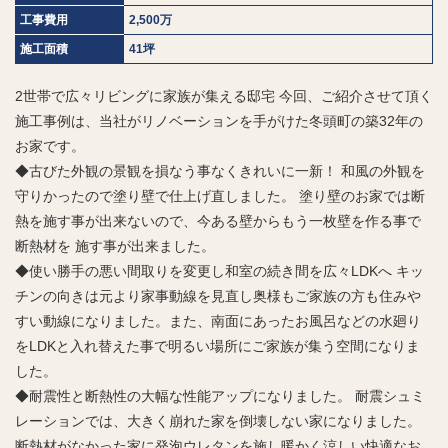
工事費用
2,500万
施工面積
41坪
2世帯で広々リビングに家族が集える邸宅 今回、ご紹介させて頂く
施工事例は、当社がリノベーションを手がけた冬頭町の築32年の
お家です。
◆古びた外観の景観を損なう事なくきれいに一新！ 和風の外観を
守りかったので塗り壁で仕上げ直しました。 塗り壁のお家では断
熱を施す事が出来ないので、今ある壁からもう一枚壁を作る事で
断熱材を 施す事が出来ました。
◆使い勝手の悪い間取りを変更し和室の続き間を広々LDKへ キッ
チンの向きは元より家事動線を見直し奥様もご家族の方も住みや
すい動線になりました。また、南面にあったお風呂などの水廻り
をLDKと入れ替えた事で明るい場所にご家族が集う空間になりま
した。
◆耐震性と断熱性の大幅な性能アップになりました。 耐震シュミ
レーションでは、大きく崩れた家を倒壊しない家になりました。
断熱材がなかった家に発泡ウレタンを施し暖かく涼しい快適なお