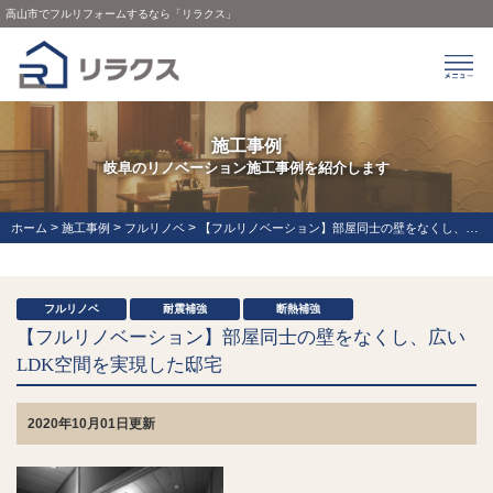
高山市でフルリフォームするなら「リラクス」
施工事例
岐阜のリノベーション施工事例を紹介します
>
>
>
ホーム
施工事例
フルリノベ
【フルリノベーション】部屋同士の壁をなくし、広いLDK空間を実現した邸宅
フルリノベ
耐震補強
断熱補強
【フルリノベーション】部屋同士の壁をなくし、広い
LDK空間を実現した邸宅
2020年10月01日更新