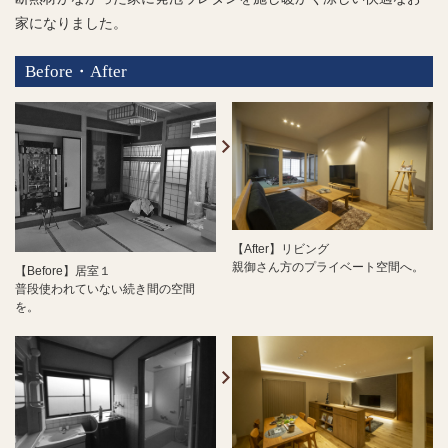
家になりました。
Before・After
【After】リビング
親御さん方のプライベート空間へ。
【Before】居室１
普段使われていない続き間の空間
を。