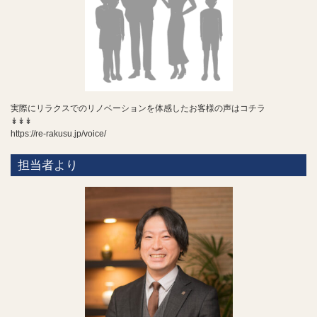
実際にリラクスでのリノベーションを体感したお客様の声はコチラ
↡↡↡
https://re-rakusu.jp/voice/
担当者より