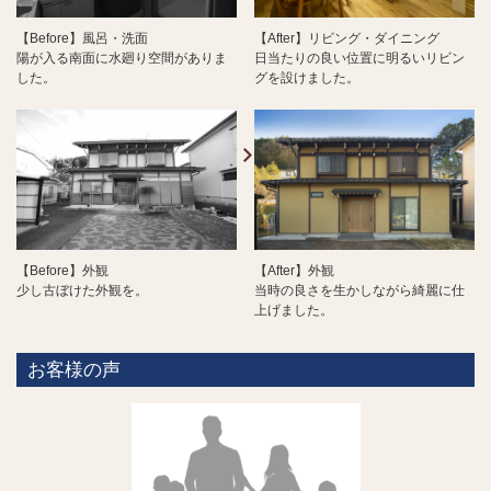
【Before】風呂・洗面
【After】リビング・ダイニング
陽が入る南面に水廻り空間がありま
日当たりの良い位置に明るいリビン
した。
グを設けました。
【Before】外観
【After】外観
少し古ぼけた外観を。
当時の良さを生かしながら綺麗に仕
上げました。
お客様の声