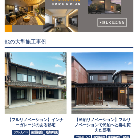
他の大型施工事例
【フルリノベーション】インナ
【民泊リノベーション】フルリ
ーガレージのある邸宅
ノベーションで民泊へと姿を変
えた邸宅
フルリノベ
耐震補強
断熱補強
フルリノベ
耐震補強
断熱補強
民泊