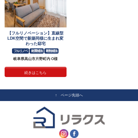
【フルリノベーション】直線型
LDK空間で新築同様に生まれ変
わった邸宅
フルリノベ
耐震補強
断熱補強
岐阜県高山市片野町内 O様
続きはこちら
↑ ページ先頭へ