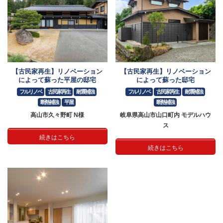
【古民家再生】リノベーション
【古民家再生】リノベーション
によって蘇った平屋の邸宅
によって蘇った邸宅
フルリノベ
古民家再生
耐震補強
フルリノベ
古民家再生
耐震補強
断熱補強
平屋
断熱補強
高山市久々野町 N様
岐阜県高山市山口町内 モデルハウ
ス
続きはこちら
続きはこちら