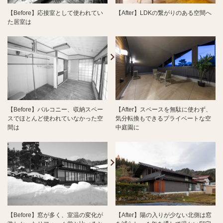
【Before】応接室として使われてい
【After】LDKの繋がりのある空間へ
た居室は
【Before】バルコニー、収納スペー
【After】スペースを無駄に使わず、
スでほとんど使われていなかった空
気分転換もできるプライベートな空
間は
中庭園に
【Before】窓が多く、室温の変化が
【After】陽の入りが少ない北側は窓