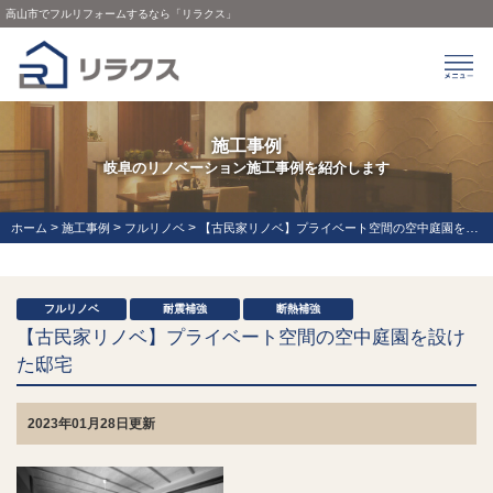
高山市でフルリフォームするなら「リラクス」
施工事例
岐阜のリノベーション施工事例を紹介します
>
>
>
ホーム
施工事例
フルリノベ
【古民家リノベ】プライベート空間の空中庭園を設けた邸宅
フルリノベ
耐震補強
断熱補強
【古民家リノベ】プライベート空間の空中庭園を設け
た邸宅
2023年01月28日更新