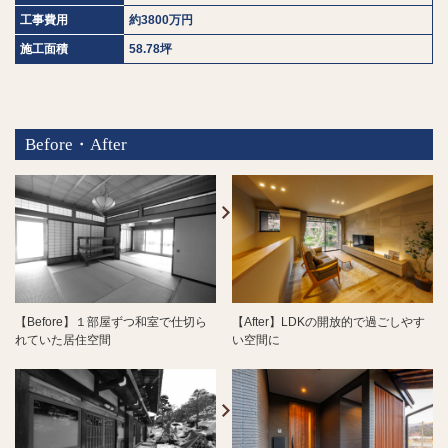
工事費用
約3800万円
施工面積
58.78坪
Before・After
【Before】１部屋ずつ和室で仕切ら
【After】LDKの開放的で過ごしやす
れていた居住空間
い空間に