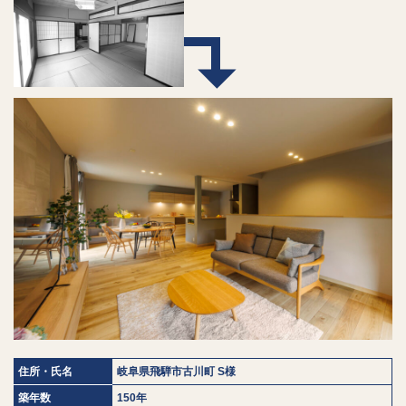
住所・氏名
岐阜県飛騨市古川町 S様
築年数
150年