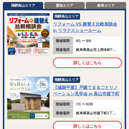
飛騨高山エリア
愛知エリア
岐阜エリア
飛騨高山エリア
リフォーム VS 建替え比較相談会
in リラクスショールーム
開催期間
8/1 〜 8/9
開催場所
岐阜県高山市上岡本町7丁目115
詳しくはこちら
飛騨高山エリア
【減築平屋】戸建てまるごとリノ
ベーション見学会 in 高山市森下町
開催期間
7/1 〜 9/30
開催場所
岐阜県高山市森下町1丁目145-5
詳しくはこちら