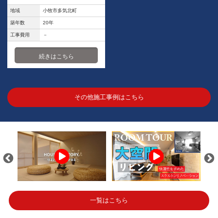
地域
小牧市多気北町
築年数
20年
工事費用
－
続きはこちら
その他施工事例はこちら
一覧はこちら