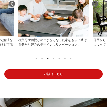
らい受け
母屋から一歩離れた場所に別の空間を設けること
家族が増
ン。
によってあなたの理想を実現できます。
など、様
相談はこちら