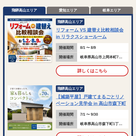
飛騨高山エリア
愛知エリア
岐阜エリア
飛騨高山エリア
リフォーム VS 建替え比較相談会
in リラクスショールーム
開催期間
8/1 〜 8/9
開催場所
岐阜県高山市上岡本町7丁目115
詳しくはこちら
飛騨高山エリア
【減築平屋】戸建てまるごとリノ
ベーション見学会 in 高山市森下町
開催期間
7/1 〜 9/30
開催場所
岐阜県高山市森下町1丁目145-5