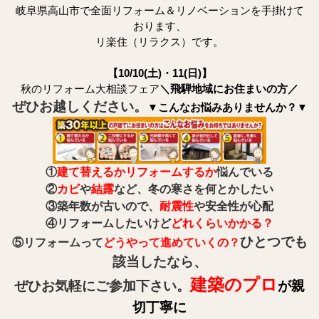
岐阜県高山市で全面リフォーム＆リノベーションを手掛けて
おります、
リ楽住（リラクス）です。
【10/10(土)・11(日)】
秋のリフォーム大相談フェア
＼飛騨地域にお住まいの方／
ぜひお越しください。
▼こんなお悩みありませんか？▼
①
建て替えるかリフォームするか
悩んでいる
②
カビ
や
結露
など、冬の寒さを何とかしたい
③築年数が古いので、
耐震性
や安全性が心配
④リフォームしたいけど
どれくらいかかる？
ひとつでも
⑤リフォームって
どうやって進めていくの？
該当したなら、
建築のプロ
ぜひお気軽にご参加下さい。
が親
切丁寧に