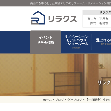
高山市を中心とした飛騨エリアのリフォーム・リノベーション専
リラク
高山市、下呂市
関市、羽島市
リノベーション
イベント
モデルハウス
選ばれる
見学会情報
・ショールーム
REASO
ROOM
リラク
ホーム
>
ブログ
>
会社ブログ
>
【一日限定】失敗