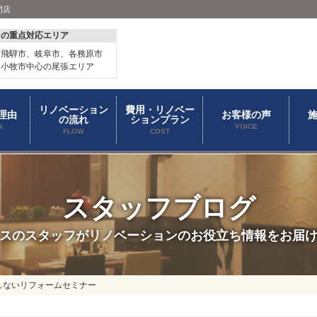
門店
スの重点対応エリア
、飛騨市、岐阜市、各務原市
、小牧市中心の尾張エリア
リノベーション
費用・リノベー
理由
お客様の声
の流れ
ションプラン
N
VOICE
FLOW
COST
スタッフブログ
スのスタッフがリノベーションのお役立ち情報をお届
しないリフォームセミナー