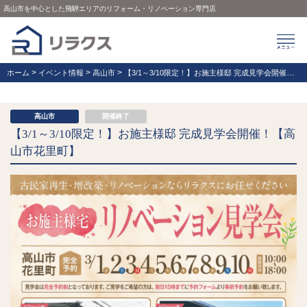
高山市を中心とした飛騨エリアのリフォーム・リノベーション専門店
>
>
>
ホーム
イベント情報
高山市
【3/1～3/10限定！】お施主様邸 完成見学会開催！【高山市花里町】
高山市
開催終了
【3/1～3/10限定！】お施主様邸 完成見学会開催！【高
山市花里町】