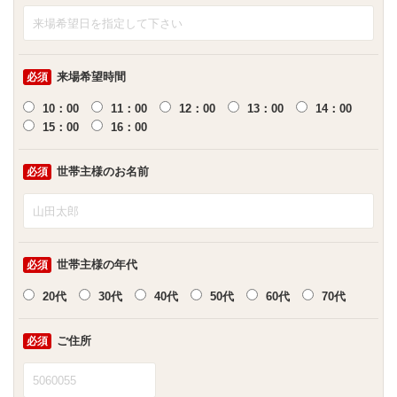
来場希望時間
必須
10：00
11：00
12：00
13：00
14：00
15：00
16：00
世帯主様のお名前
必須
世帯主様の年代
必須
20代
30代
40代
50代
60代
70代
ご住所
必須