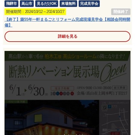
飛騨市
高山市
見るだけOK
来場無料
完成見学会
開催終了
開催期間：2024/10/12～2024/10/27
【終了】築55年一軒まるごとリフォーム完成現場見学会【相談会同時開
催】
詳細を見る