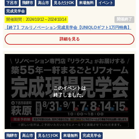
下呂市
飛騨市
高山市
見るだけOK
来場無料
イベント
完成見学会
開催終了
開催期間：2024/10/12～2024/10/14
【終了】フルリノベーション完成見学会【UNIQLOギフト1万円特典】
詳細を見る
このイベントは
終了しました。
飛騨市
高山市
見るだけOK
来場無料
完成見学会