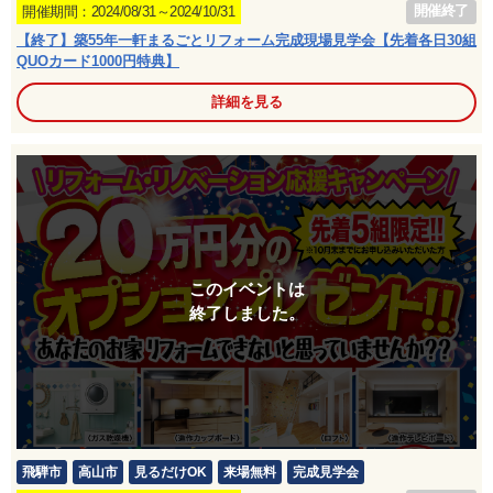
開催終了
開催期間：2024/08/31～2024/10/31
【終了】築55年一軒まるごとリフォーム完成現場見学会【先着各日30組
QUOカード1000円特典】
詳細を見る
このイベントは
終了しました。
飛騨市
高山市
見るだけOK
来場無料
完成見学会