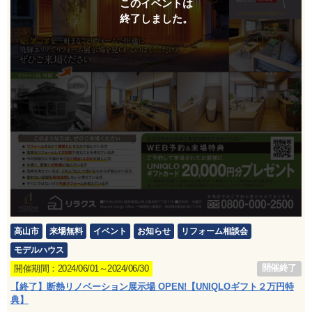
このイベントは
終了しました。
高山市
来場無料
イベント
お知らせ
リフォーム相談会
モデルハウス
開催終了
開催期間：2024/06/01～2024/06/30
【終了】断熱リノベーション展示場 OPEN!【UNIQLOギフト２万円特
典】