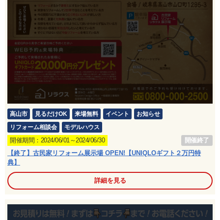
高山市
見るだけOK
来場無料
イベント
お知らせ
リフォーム相談会
モデルハウス
開催終了
開催期間：2024/06/01～2024/06/30
【終了】古民家リフォーム展示場 OPEN!【UNIQLOギフト２万円特
典】
詳細を見る