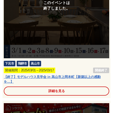
このイベントは
終了しました。
下呂市
飛騨市
高山市
開催終了
開催期間：2025/03/01～2025/03/17
【終了】モデルハウス見学会 in 高山市上岡本町【新築以上の感動
を…】
詳細を見る