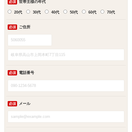
世帯主様の年代
必須
20代
30代
40代
50代
60代
70代
ご住所
必須
電話番号
必須
メール
必須