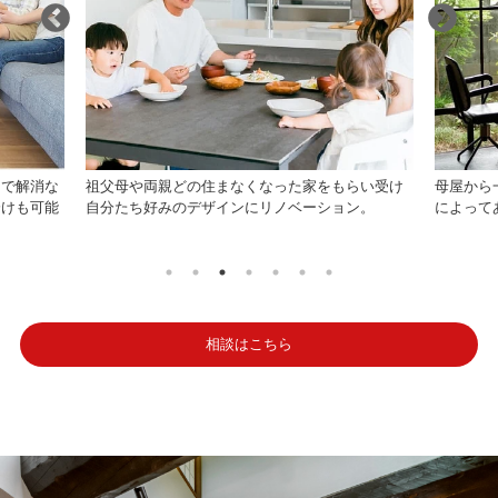
らい受け
母屋から一歩離れた場所に別の空間を設けること
家族が増
ン。
によってあなたの理想を実現できます。
など、様
相談はこちら