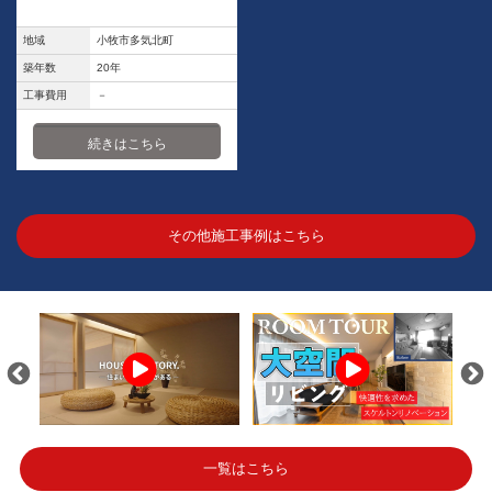
地域
小牧市多気北町
築年数
20年
工事費用
－
続きはこちら
その他施工事例はこちら
一覧はこちら