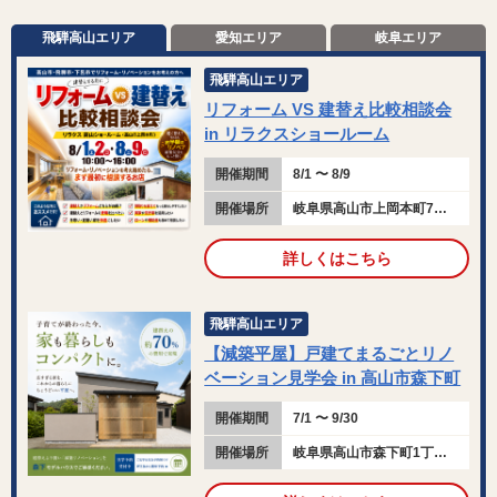
飛騨高山エリア
愛知エリア
岐阜エリア
飛騨高山エリア
リフォーム VS 建替え比較相談会
in リラクスショールーム
開催期間
8/1 〜 8/9
開催場所
岐阜県高山市上岡本町7丁目115
詳しくはこちら
飛騨高山エリア
【減築平屋】戸建てまるごとリノ
ベーション見学会 in 高山市森下町
開催期間
7/1 〜 9/30
開催場所
岐阜県高山市森下町1丁目145-5