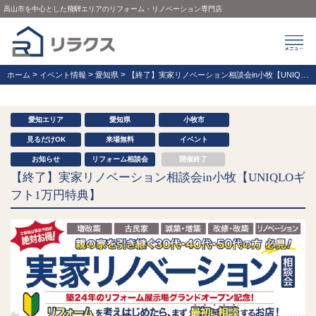
高山市を中心とした飛騨エリアのリフォーム・リノベーション専門店
>
>
>
ホーム
イベント情報
愛知県
【終了】実家リノベーション相談会in小牧【UNIQLOギフト1万円特典】
愛知エリア
愛知県
小牧市
見るだけOK
来場無料
イベント
お知らせ
リフォーム相談会
開催終了
【終了】実家リノベーション相談会in小牧【UNIQLOギ
フト1万円特典】