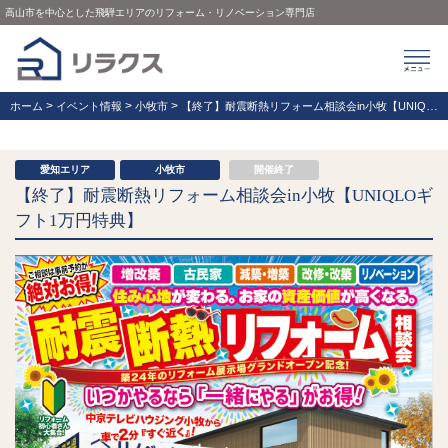
高山市を中心とした飛騨エリアのリフォーム・リノベーション専門店
>
>
>
ホーム
イベント情報
小牧市
【終了】耐震断熱リフォーム相談会in小牧【UNIQLOギフト1万円特典】
愛知エリア
小牧市
開催終了
【終了】耐震断熱リフォーム相談会in小牧【UNIQLOギ
フト1万円特典】